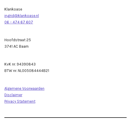
Klankoase
ingrid@klankoase.nl
06 – 474 67 607
Hoofdstraat 25
3741 AC Baarn
KvK nr. 94390843
BTW nr.
NL005084444B21
Algemene Voorwaarden
Disclaimer
Privacy Statement